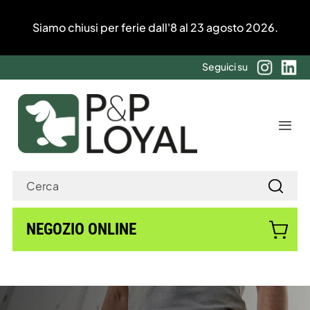
Salta
We will be closed for summer holidays from 8 to 23
al
August 2026.
contenuto
Seguici su
Togg
Navi
Prodotti
Cerca
per:
Chi siamo
NEGOZIO ONLINE
Certificazioni
Cataloghi