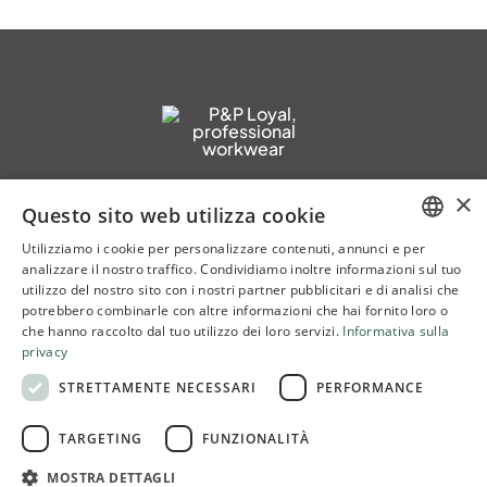
EMAIL
info@peployal.it
Copyright 2010-2026© P&P
R.E.A. di La Spezia n. 77874 Registro Imprese di La Spezia, P.IVA e
Cod. Fisc.: 00301690111 Capitale sociale: € 595.000,00 i.v.
×
Questo sito web utilizza cookie
website development
Emotion Design
Utilizziamo i cookie per personalizzare contenuti, annunci e per
ITALIAN
analizzare il nostro traffico. Condividiamo inoltre informazioni sul tuo
utilizzo del nostro sito con i nostri partner pubblicitari e di analisi che
ENGLISH
potrebbero combinarle con altre informazioni che hai fornito loro o
che hanno raccolto dal tuo utilizzo dei loro servizi.
Informativa sulla
privacy
STRETTAMENTE NECESSARI
PERFORMANCE
TARGETING
FUNZIONALITÀ
MOSTRA DETTAGLI